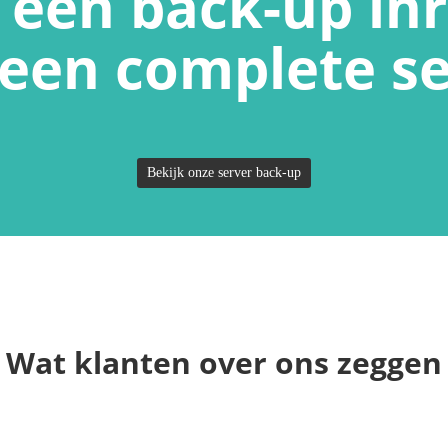
 een back-up in
 een complete se
Bekijk onze server back-up
Wat klanten over ons zeggen