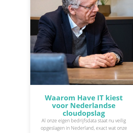
Waarom Have IT kiest
voor Nederlandse
cloudopslag
Al onze eigen bedrijfsdata staat nu veilig
opgeslagen in Nederland, exact wat onze