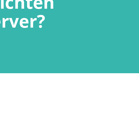
richten
rver?