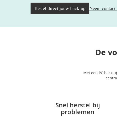
Bestel direct jouw back-up
Neem contact 
De vo
Met een PC back-up 
centra
Snel herstel bij
problemen