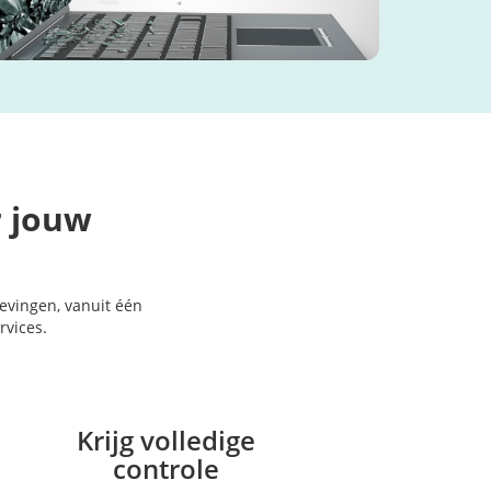
r jouw
gevingen, vanuit één
rvices.
Krijg volledige
controle