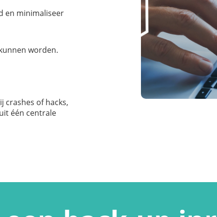
d en minimaliseer
d kunnen worden.
j crashes of hacks,
it één centrale